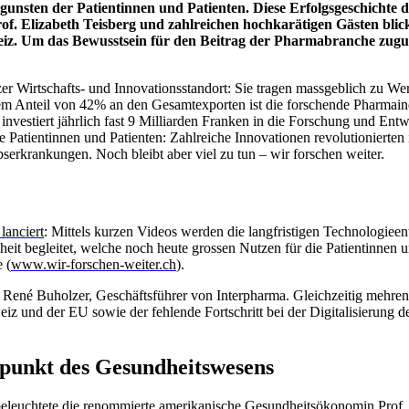
ugunsten der Patientinnen und Patienten. Diese Erfolgsgeschichte
of. Elizabeth Teisberg und zahlreichen hochkarätigen Gästen bli
z. Um das Bewusstsein für den Beitrag der Pharmabranche zuguns
r Wirtschafts- und Innovationsstandort: Sie tragen massgeblich zu W
nem Anteil von 42% an den Gesamtexporten ist die forschende Pharmaind
 investiert jährlich fast 9 Milliarden Franken in die Forschung und En
Patientinnen und Patienten: Zahlreiche Innovationen revolutionierte
serkrankungen. Noch bleibt aber viel zu tun – wir forschen weiter.
lanciert
: Mittels kurzen Videos werden die langfristigen Technologiee
t begleitet, welche noch heute grossen Nutzen für die Patientinnen
 (
www.wir-forschen-weiter.ch
).
 René Buholzer, Geschäftsführer von Interpharma. Gleichzeitig mehren
iz und der EU sowie der fehlende Fortschritt bei der Digitalisierung 
lpunkt des Gesundheitswesens
beleuchtete die renommierte amerikanische Gesundheitsökonomin Prof. 