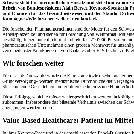
Schweiz steht für unermüdlichen Einsatz und stete Innovation z
Beisein von Bundespräsident Alain Berset, Keynote-Speakerin Pr
und Chancen für das Gesundheitswesen und den Standort Schwei
Kampagne «
Wir forschen weiter
» neu lanciert.
Die forschenden Pharmaunternehmen sind der Motor für den Schweize
Arbeitsplätzen bei und stehen für Forschung von Weltformat. Mit ei
beschäftigt hierzulande direkt und indirekt fast 250’000 Personen und
pharmazeutischen Unternehmen einen grossen Mehrwert für unzählige 
verschiedenster Krankheiten – von Diabetes über HIV bis hin zu Kreb
Wir forschen weiter
Für das Jubiläums-Jahr wurde die
Kampagne #wirforschenweiter neu 
Grundversorgung» werden medizinische Durchbrüche der Vergangenhei
Sie spannende Geschichten und erfahren sie interessante Hintergründe
Diese Erfolgsgeschichte müsse weitergeschrieben werden, bekräftigte
zukommen. Insbesondere das bilaterale Verhältnis zwischen der Schwe
angegangen werden müssen.
Value-Based Healthcare: Patient im Mitte
In ihrer Keynote-Rede und in der anschliessenden Panel-Diskussion 