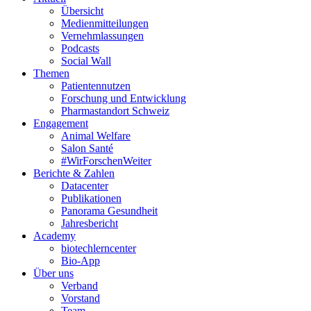
Übersicht
Medienmitteilungen
Vernehmlassungen
Podcasts
Social Wall
Themen
Patientennutzen
Forschung und Entwicklung
Pharmastandort Schweiz
Engagement
Animal Welfare
Salon Santé
#WirForschenWeiter
Berichte & Zahlen
Datacenter
Publikationen
Panorama Gesundheit
Jahresbericht
Academy
biotechlerncenter
Bio-App
Über uns
Verband
Vorstand
Team