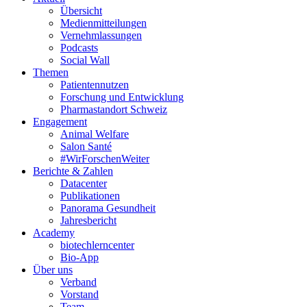
Übersicht
Medienmitteilungen
Vernehmlassungen
Podcasts
Social Wall
Themen
Patientennutzen
Forschung und Entwicklung
Pharmastandort Schweiz
Engagement
Animal Welfare
Salon Santé
#WirForschenWeiter
Berichte & Zahlen
Datacenter
Publikationen
Panorama Gesundheit
Jahresbericht
Academy
biotechlerncenter
Bio-App
Über uns
Verband
Vorstand
Team