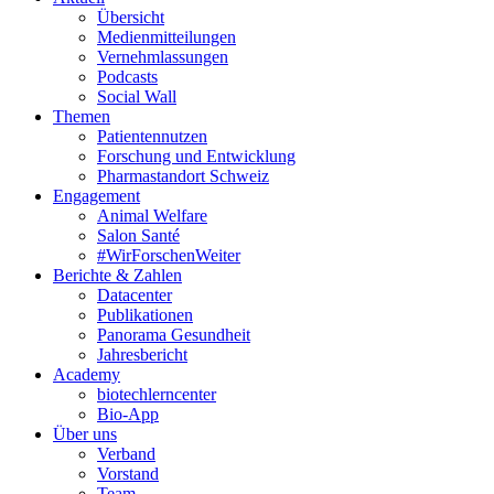
Übersicht
Medienmitteilungen
Vernehmlassungen
Podcasts
Social Wall
Themen
Patientennutzen
Forschung und Entwicklung
Pharmastandort Schweiz
Engagement
Animal Welfare
Salon Santé
#WirForschenWeiter
Berichte & Zahlen
Datacenter
Publikationen
Panorama Gesundheit
Jahresbericht
Academy
biotechlerncenter
Bio-App
Über uns
Verband
Vorstand
Team