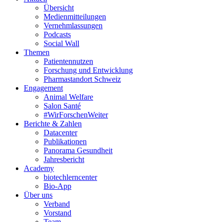
Übersicht
Medienmitteilungen
Vernehmlassungen
Podcasts
Social Wall
Themen
Patientennutzen
Forschung und Entwicklung
Pharmastandort Schweiz
Engagement
Animal Welfare
Salon Santé
#WirForschenWeiter
Berichte & Zahlen
Datacenter
Publikationen
Panorama Gesundheit
Jahresbericht
Academy
biotechlerncenter
Bio-App
Über uns
Verband
Vorstand
Team