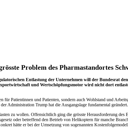
grösste Problem des Pharmastandortes Sch
latorischen Entlastung der Unternehmen will der Bundesrat den 
e Exportwirtschaft und Wertschöpfungsmotor wird nicht dort entla
n für Patientinnen und Patienten, sondern auch Wohlstand und Arbeits
r der Administration Trump hat die Ausgangslage fundamental geändert.
ntlasten zu wollen. Offensichtlich ging die grösste Herausforderung d
gesetz oder betreffend den Betrieb von Helikoptern für manche Branch
onkret hätte er bei der Umsetzung von sogenannten Kostenfolgemodell