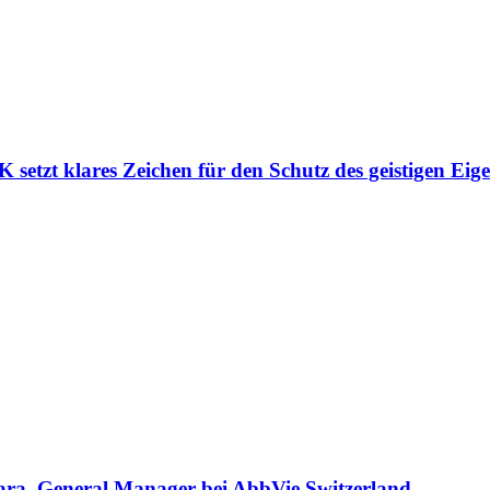
etzt klares Zeichen für den Schutz des geistigen Eig
ara, General Manager bei AbbVie Switzerland