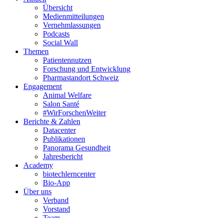
Übersicht
Medienmitteilungen
Vernehmlassungen
Podcasts
Social Wall
Themen
Patientennutzen
Forschung und Entwicklung
Pharmastandort Schweiz
Engagement
Animal Welfare
Salon Santé
#WirForschenWeiter
Berichte & Zahlen
Datacenter
Publikationen
Panorama Gesundheit
Jahresbericht
Academy
biotechlerncenter
Bio-App
Über uns
Verband
Vorstand
Team