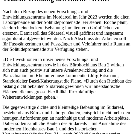
Nach dem Bezug des neuen Forschungs- und
Entwicklungszentrums im Nordareal im Jahr 2023 werden die alten
Laborgebäude an der Solitudepromenade leer stehen. Roche plant,
sie durch eine lockere Bebauung inmitten von Grünflächen zu
ersetzen. Damit soll das Südareal visuell geöffnet und insgesamt
signifikant aufgewertet werden. Nach Abschluss der Arbeiten soll
für Fussgängerinnen und Fussgänger und Velofahrer mehr Raum an
der Solitudepromenade zur Verfügung stehen.
«Die Investitionen in unser neues Forschungs- und
Entwicklungszentrum sowie in das Bürohochhaus Bau 2 wirken
sich nun auch positiv auf unsere Arealentwicklung und die
Platzsituation am Rheinufer aus» kommentiert Jürg Erismann,
Standortleiter Basel/Kaiseraugst die Pläne. «Durch den Rückbau des
bislang dicht bebauten Südareals gewinnen wir innerstädtische
Flächen, die uns grosse Flexibilität für zukünftige
Weiterentwicklungen geben.»
Die gegenwärtige dichte und kleinteilige Bebauung im Südareal,
bestehend aus Büro- und Laborgebäuden, entspricht nicht mehr den
heutigen Anforderungen an nachhaltige und moderne Arbeitsplätze.
Daher sollen sämtliche Bauten des Südareals – mit Ausnahme des
modernen Hochhauses Bau 1 und des historischen