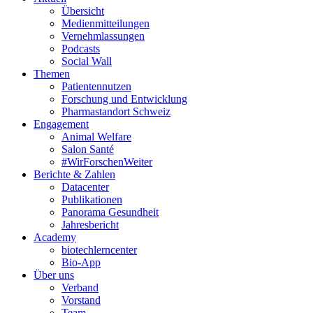
Übersicht
Medienmitteilungen
Vernehmlassungen
Podcasts
Social Wall
Themen
Patientennutzen
Forschung und Entwicklung
Pharmastandort Schweiz
Engagement
Animal Welfare
Salon Santé
#WirForschenWeiter
Berichte & Zahlen
Datacenter
Publikationen
Panorama Gesundheit
Jahresbericht
Academy
biotechlerncenter
Bio-App
Über uns
Verband
Vorstand
Team