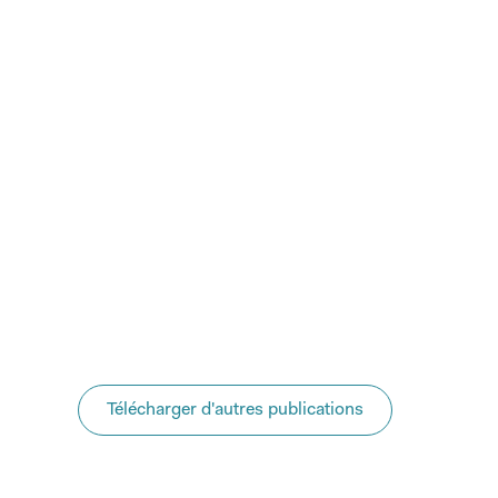
s données de santé sont la base à une recherche mode
ficaces et un système de santé plus performant. Au co
 Parlement sera amené à prendre des décisions import
ansformation numérique du système de santé. Nous mo
ésent avoir lieu pour que notre système de santé cesse
s données à l’aveuglette et pour que la recherche puiss
nté.
PDF en allemand
PDF en français
Télécharger d'autres publications