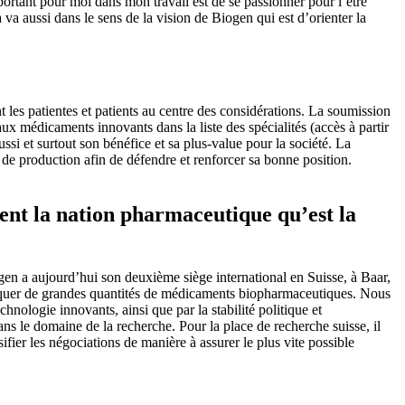
tant pour moi dans mon travail est de se passionner pour l’être
 va aussi dans le sens de la vision de Biogen qui est d’orienter la
les patientes et patients au centre des considérations. La soumission
x médicaments innovants dans la liste des spécialités (accès à partir
ussi et surtout son bénéfice et sa plus-value pour la société. La
 de production afin de défendre et renforcer sa bonne position.
nt la nation pharmaceutique qu’est la
gen a aujourd’hui son deuxième siège international en Suisse, à Baar,
riquer de grandes quantités de médicaments biopharmaceutiques. Nous
hnologie innovants, ainsi que par la stabilité politique et
s le domaine de la recherche. Pour la place de recherche suisse, il
ier les négociations de manière à assurer le plus vite possible