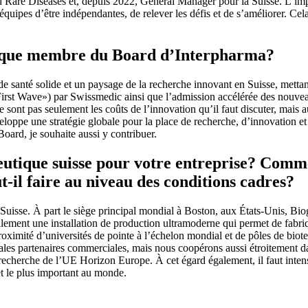
are Diseases et, depuis 2022, General Manager pour la Suisse. L’impor
équipes d’être indépendantes, de relever les défis et de s’améliorer. Cela
nt que membre du Board d’Interpharma?
santé solide et un paysage de la recherche innovant en Suisse, mettant 
First Wave») par Swissmedic ainsi que l’admission accélérée des nouveau
e sont pas seulement les coûts de l’innovation qu’il faut discuter, mais a
veloppe une stratégie globale pour la place de recherche, d’innovation et
oard, je souhaite aussi y contribuer.
utique suisse pour votre entreprise? Comme
t-il faire au niveau des conditions cadres?
Suisse. À part le siège principal mondial à Boston, aux États-Unis, Bio
lement une installation de production ultramoderne qui permet de fab
oximité d’universités de pointe à l’échelon mondial et de pôles de biotec
les partenaires commerciales, mais nous coopérons aussi étroitement dan
cherche de l’UE Horizon Europe. À cet égard également, il faut intensif
et le plus important au monde.