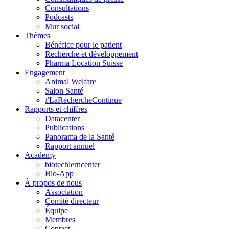
Consultations
Podcasts
Mur social
Thèmes
Bénéfice pour le patient
Recherche et développement
Pharma Location Suisse
Engagement
Animal Welfare
Salon Santé
#LaRechercheContinue
Rapports et chiffres
Datacenter
Publications
Panorama de la Santé
Rapport annuel
Academy
biotechlerncenter
Bio-App
À propos de nous
Association
Comité directeur
Équipe
Membres
Contact