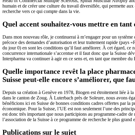
Head of Commercial Multiple Sclerosis, Spinal Muscular Atrophy and R
humain et de créer une culture du travail diversifiée, qui permette aux 
recherche vers ce qui compte dans la vie.
Quel accent souhaitez-vous mettre en ta
Dans mon nouveau rôle, je continuerai à m’engager pour un système de 
précoce des demandes d’autorisation et leur traitement rapide (pays «
du jour 0) en sont les conditions qu’il faut améliorer. À cet égard, ce n
concurrence internationale s’accentue et il faut donc que la Suisse dé
Interpharma va continuer à agir en ce sens et, en tant que membre du B
Quelle importance revêt la place pharmace
Suisse peut-elle encore s’améliorer, que fau
Depuis sa création à Genève en 1978, Biogen est étroitement liée à la 
dans le canton de Zoug. À Luterbach près de Soleure, nous avons éga
bénéficions ici en Suisse de bonnes conditions cadres offertes par la pr
économique. Pour la Suisse, l’UE est non seulement l’une des principa
est donc très important que nous participions au programme-cadre de re
l’association de la Suisse à ce programme de recherche le plus grand 
Publications sur le sujet