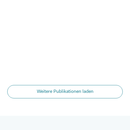
sowie das Gesundheitssystem.
PDF Deutsch
PDF Französisch
PDF Englisch
Weitere Publikationen laden