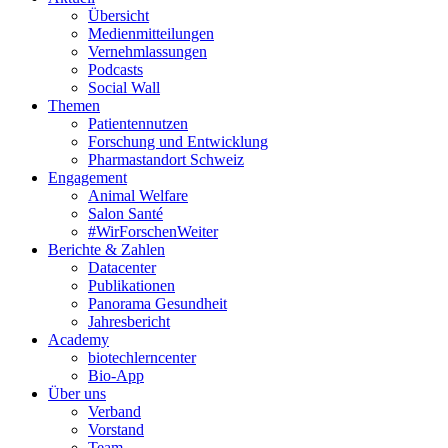
Übersicht
Medienmitteilungen
Vernehmlassungen
Podcasts
Social Wall
Themen
Patientennutzen
Forschung und Entwicklung
Pharmastandort Schweiz
Engagement
Animal Welfare
Salon Santé
#WirForschenWeiter
Berichte & Zahlen
Datacenter
Publikationen
Panorama Gesundheit
Jahresbericht
Academy
biotechlerncenter
Bio-App
Über uns
Verband
Vorstand
Team