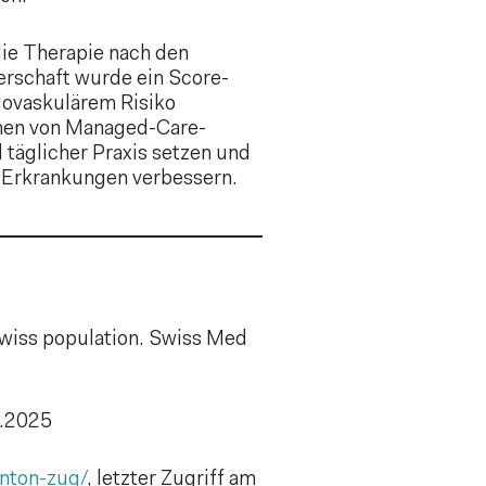
ie Therapie nach den
erschaft wurde ein Score-
iovaskulärem Risiko
men von Managed-Care-
 täglicher Praxis setzen und
f-Erkrankungen verbessern.
 Swiss population. Swiss Med
3.2025
nton-zug/
, letzter Zugriff am