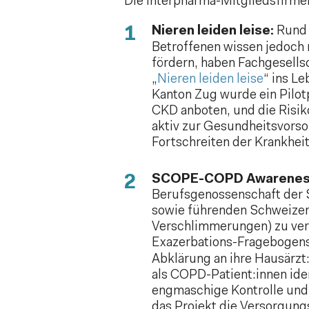
Die Interpharma-Mitgliedsfirme
Nieren leiden leise:
Rund 
Betroffenen wissen jedoch 
fördern, haben Fachgesells
„
Nieren leiden leise
“ ins L
Kanton Zug wurde ein Pilot
CKD anboten, und die Risi
aktiv zur Gesundheitsvorso
Fortschreiten der Krankhei
SCOPE-COPD Awarenes
Berufsgenossenschaft der 
sowie führenden Schweizer 
Verschlimmerungen) zu ver
Exazerbations-Fragebogen
Abklärung an ihre Hausärz
als COPD-Patient:innen ide
engmaschige Kontrolle und
das Projekt die Versorgung