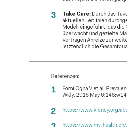
Take Care:
Durch das Take
aktuellen Leitlinien durch
Modell eingeführt, das die
überwacht und gezielte M
Verträgen Anreize zur weit
letztendlich die Gesamtqua
Referenzen:
Forni Ogna V et al. Prevale
Wkly. 2016 May 6;146:w1
https://www.kidney.org/ab
https://www.my-health.ch/