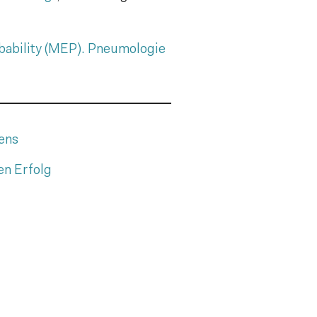
obability (MEP). Pneumologie
sens
en Erfolg