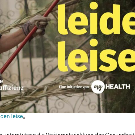
iden leise
„