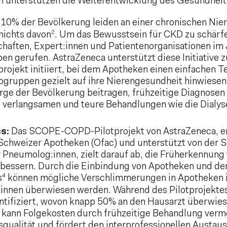
n unterstützen die Weiterentwicklung des Gesundheit
10% der Bevölkerung leiden an einer chronischen Nie
2
nichts davon
. Um das Bewusstsein für CKD zu schärf
chaften, Expert:innen und Patientenorganisationen i
eben gerufen. AstraZeneca unterstützt diese Initiativ
projekt initiiert, bei dem Apotheken einen einfachen 
kogruppen gezielt auf ihre Nierengesundheit hinwies
rge der Bevölkerung beitragen, frühzeitige Diagnosen
t verlangsamen und teure Behandlungen wie die Dialys
s:
Das SCOPE-COPD-Pilotprojekt von AstraZeneca, en
Schweizer Apotheken (Ofac) und unterstützt von der 
Pneumolog:innen, zielt darauf ab, die Früherkennung
bessern. Durch die Einbindung von Apotheken und den
4
s
können mögliche Verschlimmerungen in Apotheken id
t:innen überwiesen werden. Während des Pilotprojekt
ntifiziert, wovon knapp 50% an den Hausarzt überwies
 kann Folgekosten durch frühzeitige Behandlung ver
squalität und fördert den interprofessionellen Austaus