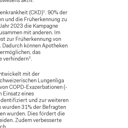
swesens aktiv:
1
renkrankheit (CKD)
. 90% der
en und die Früherkennung zu
m Jahr 2023 die Kampagne
e zusammen mit anderen. Im
Test zur Früherkennung von
en. Dadurch können Apotheken
 ermöglichen, das
3
e verhindern
.
twickelt mit der
Schweizerischen Lungenliga
 von COPD-Exazerbationen (-
 Einsatz eines
entifiziert und zur weiteren
es wurden 31% der Befragten
en wurden. Dies fördert die
meiden. Zudem verbesserte
ch.