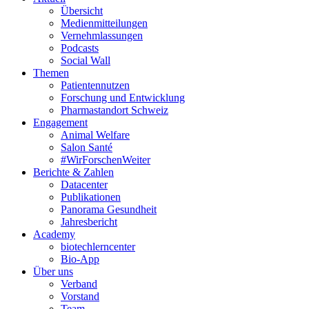
Übersicht
Medienmitteilungen
Vernehmlassungen
Podcasts
Social Wall
Themen
Patientennutzen
Forschung und Entwicklung
Pharmastandort Schweiz
Engagement
Animal Welfare
Salon Santé
#WirForschenWeiter
Berichte & Zahlen
Datacenter
Publikationen
Panorama Gesundheit
Jahresbericht
Academy
biotechlerncenter
Bio-App
Über uns
Verband
Vorstand
Team